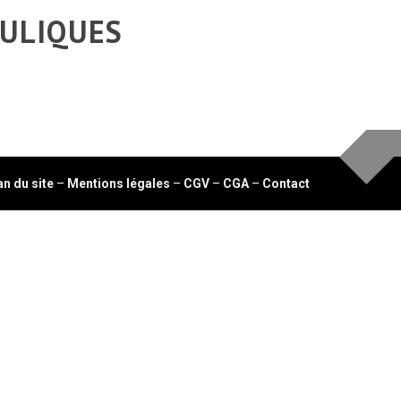
AULIQUES
an du site
–
Mentions légales
–
CGV
–
CGA
–
Contact