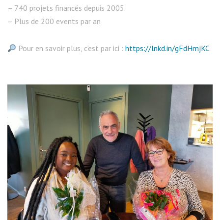
– 740 projets financés depuis 2005
– Plus de 200 events par an
Pour en savoir plus, c’est par ici :
https://lnkd.in/gFdHmjKC