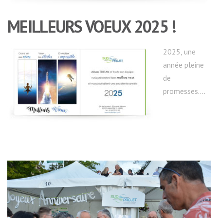
MEILLEURS VOEUX 2025 !
2025, une
année pleine
de
promesses….