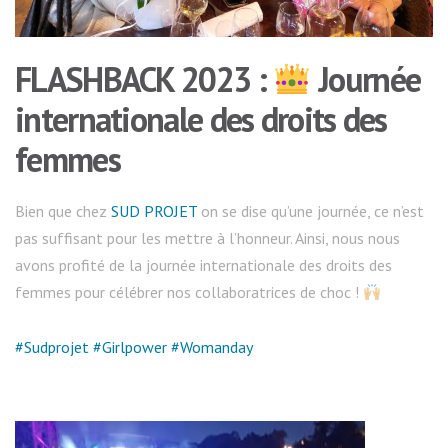
FLASHBACK 2023 :
Journée
internationale des droits des
femmes
Bien que chez
SUD PROJET
on se dise qu’une journée, ce n’est
pas suffisant pour les mettre à l’honneur. Ainsi, nous nous
avons profité de la journée internationale des droits des
femmes pour célébrer nos collaboratrices de choc !
#Sudprojet
#Girlpower
#Womanday