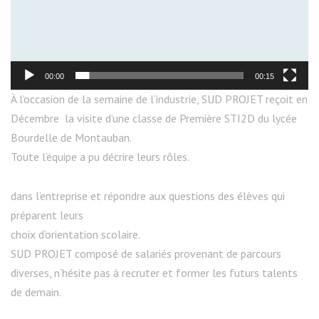
00:00
00:15
À l’occasion de la semaine de l’industrie, SUD PROJET reçoit en
Décembre la visite d’une classe de Première STI2D du lycée
Bourdelle de Montauban.
Toute l’équipe a pu décrire leurs rôles.
dans l’entreprise et répondre aux questions des élèves qui
préparent leurs
choix d’orientation scolaire.
SUD PROJET composé de salariés provenant de parcours
diverses, n’hésite pas à recruter et former les futurs talents
de demain.